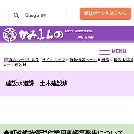
移住ポータルはこちら
MENU
前のページに戻る
サイトトップ
»
行政情報ホーム
»
組織
»
建設水道課
»
土木建設班
建設水道課 土木建設班
◆町道維持管理作業用車輌等整備について