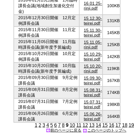
16.01.25-
課長会議(地域創生加速化交付
100KB
rinji.pdf
金)
2015年12月30日開催 12月定
15.12.30-
131KB
teirei.pdf
例課長会議
2015年11月30日開催 11月定
15.11.30-
145KB
teirei.pdf
例課長会議
2015年11月05日開催 11月臨
15.11.05-
125KB
rinji.pdf
時課長会議(新年度予算編成)
2015年10月29日開催 10月定
15.10.29-
142KB
teirei.pdf
例課長会議
2015年10月20日開催 10月臨
15.10.20-
119KB
rinji.pdf
時課長会議(新年度予算編成)
2015年09月30日開催 9月定例
15.09.30-
167KB
teirei.pdf
課長会議
2015年08月31日開催 8月定例
15.08.31-
174KB
teirei.pdf
課長会議
2015年07月31日開催 7月定例
15.07.31-
198KB
teirei.pdf
課長会議
2015年06月26日開催 6月定例
15.06.26-
164KB
teirei.pdf
課長会議
1
2
3
4
5
6
7
8
9
10
11
12
13
14
15
16
17
18
19
前のページに戻る
このページのトップへ