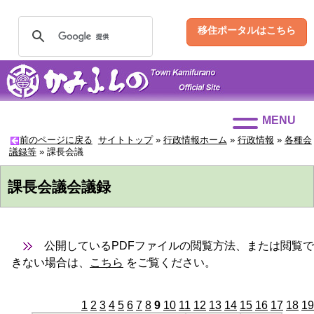
移住ポータルはこちら
MENU
前のページに戻る
サイトトップ
»
行政情報ホーム
»
行政情報
»
各種会
議録等
»
課長会議
課長会議会議録
公開しているPDFファイルの閲覧方法、または閲覧で
きない場合は、
こちら
をご覧ください。
1
2
3
4
5
6
7
8
9
10
11
12
13
14
15
16
17
18
19