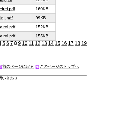
eirei.pdf
160KB
inji.pdf
99KB
eirei.pdf
152KB
eirei.pdf
155KB
4
5
6
7
8
9
10
11
12
13
14
15
16
17
18
19
前のページに戻る
このページのトップへ
問い合わせ