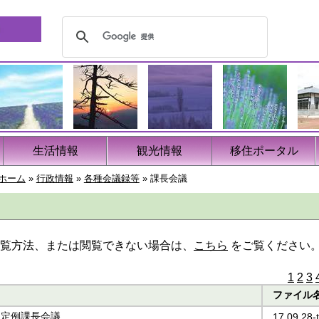
生活情報
観光情報
移住ポータル
ホーム
»
行政情報
»
各種会議録等
»
課長会議
覧方法、または閲覧できない場合は、
こちら
をご覧ください
1
2
3
ファイル
9月定例課長会議
17.09.28-t