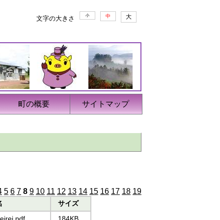
小
中
大
文字の大きさ
町の概要
サイトマップ
。
4
5
6
7
8
9
10
11
12
13
14
15
16
17
18
19
名
サイズ
eirei.pdf
184KB