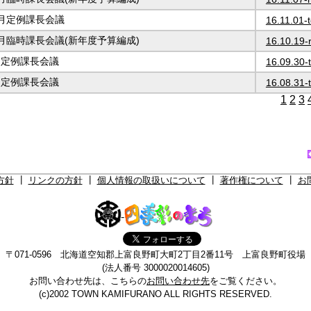
10月定例課長会議
16.11.01-t
10月臨時課長会議(新年度予算編成)
16.10.19-r
9月定例課長会議
16.09.30-t
8月定例課長会議
16.08.31-t
1
2
3
方針
┃
リンクの方針
┃
個人情報の取扱いについて
┃
著作権について
┃
お
〒071-0596 北海道空知郡上富良野町大町2丁目2番11号 上富良野町役場
(法人番号 3000020014605)
お問い合わせ先は、こちらの
お問い合わせ先
をご覧ください。
(c)2002 TOWN KAMIFURANO ALL RIGHTS RESERVED.