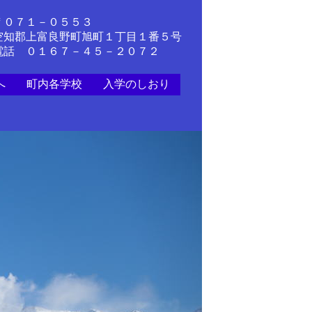
〒０７１－０５５３
空知郡上富良野町旭町１丁目１番５号
電話 ０１６７－４５－２０７２
へ
町内各学校
入学のしおり