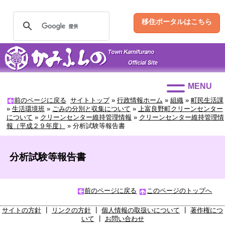
移住ポータルはこちら
MENU
前のページに戻る
サイトトップ
»
行政情報ホーム
»
組織
»
町民生活課
»
生活環境班
»
ごみの分別と収集について
»
上富良野町クリーンセンター
について
»
クリーンセンター維持管理情報
»
クリーンセンター維持管理情
報（平成２９年度）
»
分析試験等報告書
分析試験等報告書
前のページに戻る
このページのトップへ
サイトの方針
┃
リンクの方針
┃
個人情報の取扱いについて
┃
著作権につ
いて
┃
お問い合わせ