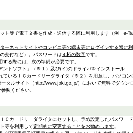
ット等で電子文書を作成・送信する際に利用
します（例 e-
ターネットサイトやコンビニ等の端末等にログインする際に利
の交付など）。パスワードは
４桁の数字
です。
利用する際には、次の準備が必要です。
アントソフト」（※１）及び(イ)のドライバをインストール
されているＩＣカードリーダライタ（※２）を用意し、パソコン
ポータルサイト（
http://www.jpki.go.jp/
）において無料でダウン
ご参照ください。
ＩＣカードリーダライタにセットし、予め設定したパスワード
ト等を利用して
定期的に変更することをお勧めします
。