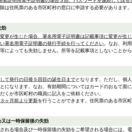
用者証明用電子証明書の場合３回、パスワードを連続して誤る
除は住民票のある市区町村の窓口に申請する必要があります。
失効
変更が生じた場合、署名用電子証明書は記載事項に変更が生じ
い署名用電子証明書の発行手続を行ってください
。なお、利用
等によっても失効しません。所等を記載事項としないことから
して発行の日後５回目の誕生日まで
となります。ただし、個人
とになります。なお、有効期間についてはカードのおもて面に
だくか市区町村の職員に記入をご依頼ください。
３ヶ月前より更新
を行うことができます。住民票のある市区町
め又は一時保留後の失効
される場合及び一時保留後の失効をご希望される場合には、電