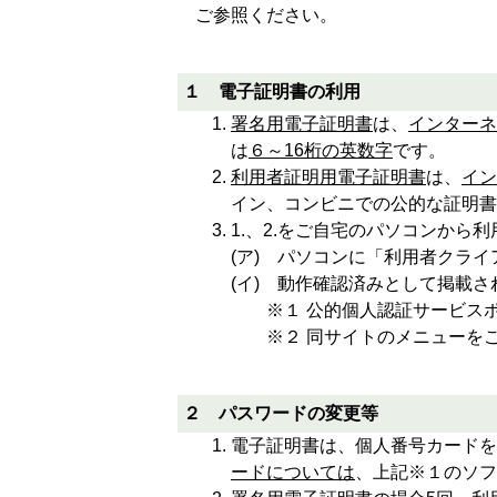
ご参照ください。
１ 電子証明書の利用
署名用電子証明書
は、
インターネ
は
６～16桁の英数字
です。
利用者証明用電子証明書
は、
イン
イン、コンビニでの公的な証明書
1.、2.をご自宅のパソコンから
(ア) パソコンに「利用者クライ
(イ) 動作確認済みとして掲載
※１ 公的個人認証サービス
※２ 同サイトのメニューを
２ パスワードの変更等
電子証明書は、個人番号カードを
ードについては
、上記※１のソフ