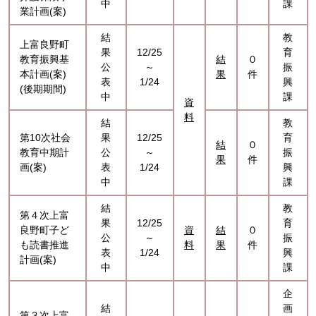
中
課
業計画(案)
結
教
上富良野町
果
12/25
育
教育振興基
結
０
公
～
振
本計画(案)
果
件
表
1/24
興
(後期期間)
中
課
資
料
結
教
第10次社会
果
12/25
育
結
０
教育中期計
公
～
振
果
件
画(案)
表
1/24
興
中
課
結
教
第４次上富
果
12/25
育
良野町子ど
資
結
０
公
～
振
も読書推進
料
果
件
表
1/24
興
計画(案)
中
課
企
結
画
第３次上富