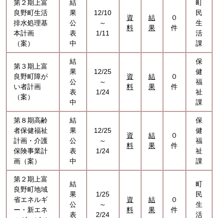
第２期上富
結
町
良野町生活
果
12/10
民
資
結
０
排水処理基
公
～
生
料
果
件
本計画
表
1/11
活
（案）
中
課
結
保
第３期上富
果
12/25
健
良野町障が
資
結
０
公
～
福
い者計画
料
果
件
表
1/24
祉
（案）
中
課
第８期高齢
結
保
者保健福祉
果
12/25
健
資
結
０
計画・介護
公
～
福
料
果
件
保険事業計
表
1/24
祉
画（案）
中
課
第２期上富
結
町
良野町地域
果
1/25
民
省エネルギ
資
結
０
公
～
生
ー・新エネ
料
果
件
表
2/24
活