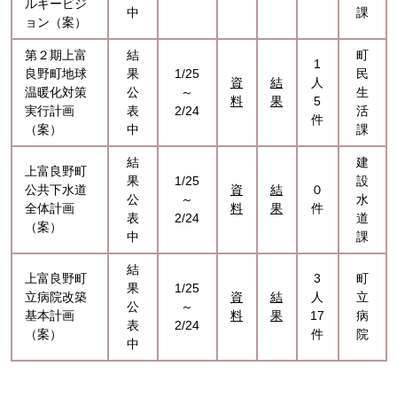
ルギービジ
中
課
ョン（案）
第２期上富
結
町
1
良野町地球
果
1/25
民
資
結
人
温暖化対策
公
～
生
料
果
5
実行計画
表
2/24
活
件
（案）
中
課
結
建
上富良野町
果
1/25
設
公共下水道
資
結
０
公
～
水
全体計画
料
果
件
表
2/24
道
（案）
中
課
結
上富良野町
3
町
果
1/25
立病院改築
資
結
人
立
公
～
基本計画
料
果
17
病
表
2/24
（案）
件
院
中