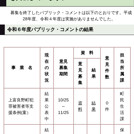
募集を終了したパブリック・コメントは以下のとおりです。平成
28年度、令和４年度は実施がありませんでした。
令和６年度パブリック・コメントの結果
資 料
現
担
意
在
意見
当
意
見
事 業 名
の
募集
所
見
結
件
状
期間
属
募
果
数
況
課
集
結
町
上富良野町犯
果
10/25
民
資
結
０
罪被害者等支
公
～
生
料
果
件
援条例(案）
表
11/25
活
中
課
結
保