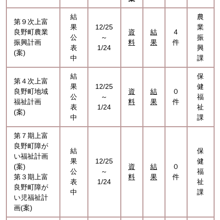
結
農
第９次上富
果
12/25
業
良野町農業
資
結
4
公
～
振
振興計画
料
果
件
表
1/24
興
(案)
中
課
結
保
第４次上富
果
12/25
健
良野町地域
資
結
０
公
～
福
福祉計画
料
果
件
表
1/24
祉
(案)
中
課
第７期上富
良野町障が
結
保
い福祉計画
果
12/25
健
(案)
資
結
０
公
～
福
第３期上富
料
果
件
表
1/24
祉
良野町障が
中
課
い児福祉計
画(案)