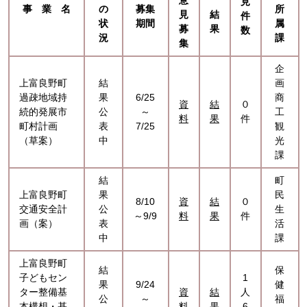
見
事 業 名
の
募集
所
見
結
件
状
期間
属
募
果
数
況
課
集
企
上富良野町
結
画
過疎地域持
果
6/25
商
資
結
０
続的発展市
公
～
工
料
果
件
町村計画
表
7/25
観
（草案）
中
光
課
結
町
上富良野町
果
民
8/10
資
結
０
交通安全計
公
生
～9/9
料
果
件
画（案）
表
活
中
課
上富良野町
結
保
子どもセン
1
果
9/24
健
ター整備基
資
結
人
公
～
福
本構想・基
料
果
6