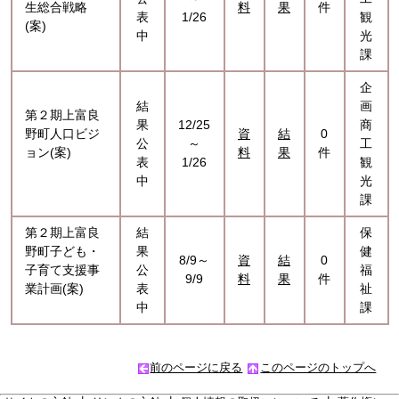
生総合戦略
料
果
件
表
1/26
観
(案)
中
光
課
企
結
画
第２期上富良
果
12/25
商
野町人口ビジ
資
結
0
公
～
工
ョン(案)
料
果
件
表
1/26
観
中
光
課
第２期上富良
結
保
野町子ども・
果
健
8/9～
資
結
0
子育て支援事
公
福
9/9
料
果
件
業計画(案)
表
祉
中
課
前のページに戻る
このページのトップへ