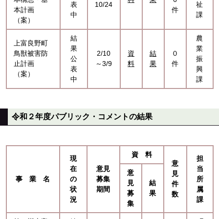
表
10/24
祉
本計画
件
中
課
（案）
結
農
上富良野町
果
業
鳥獣被害防
2/10
資
結
０
公
振
止計画
～3/9
料
果
件
表
興
（案）
中
課
令和２年度パブリック・コメントの結果
資 料
現
担
意
在
意見
当
意
見
事 業 名
の
募集
所
見
結
件
状
期間
属
募
果
数
況
課
集