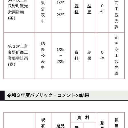
果
1/25
商
良野町観光
資
結
０
公
～
工
振興計画
料
果
件
表
2/25
観
(案）
中
光
課
企
結
画
第３次上富
果
1/25
商
良野町商工
資
結
０
公
～
工
業振興計画
料
果
件
表
2/25
観
(案）
中
光
課
令和３年度パブリック・コメントの結果
資 料
現
担
意
在
意見
当
意