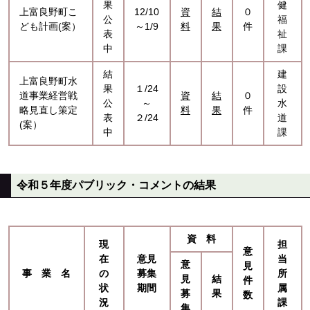
果
健
上富良野町こ
12/10
資
結
０
公
福
ども計画(案）
～1/9
料
果
件
表
祉
中
課
結
建
上富良野町水
果
１/24
設
道事業経営戦
資
結
０
公
～
水
略見直し策定
料
果
件
表
２/24
道
(案）
中
課
令和５年度パブリック・コメントの結果
資 料
現
担
意
在
意見
当
意
見
事 業 名
の
募集
所
見
結
件
状
期間
属
募
果
数
況
課
集