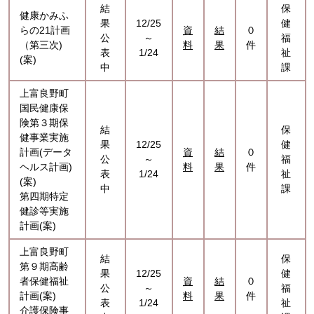
結
保
健康かみふ
果
12/25
健
らの21計画
資
結
０
公
～
福
（第三次)
料
果
件
表
1/24
祉
(案)
中
課
上富良野町
国民健康保
険第３期保
結
保
健事業実施
果
12/25
健
計画(データ
資
結
０
公
～
福
ヘルス計画)
料
果
件
表
1/24
祉
(案)
中
課
第四期特定
健診等実施
計画(案)
上富良野町
結
保
第９期高齢
果
12/25
健
者保健福祉
資
結
０
公
～
福
計画(案)
料
果
件
表
1/24
祉
介護保険事