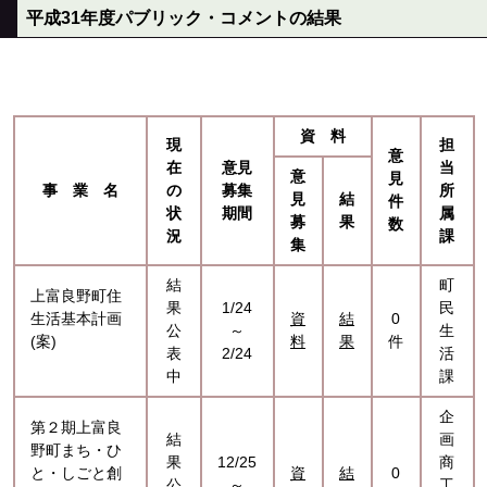
平成31年度パブリック・コメントの結果
資 料
現
担
意
在
意見
当
意
見
事 業 名
の
募集
所
見
結
件
状
期間
属
募
果
数
況
課
集
結
町
上富良野町住
果
1/24
民
生活基本計画
資
結
0
公
～
生
(案)
料
果
件
表
2/24
活
中
課
企
第２期上富良
結
画
野町まち・ひ
果
12/25
商
と・しごと創
資
結
0
公
～
工