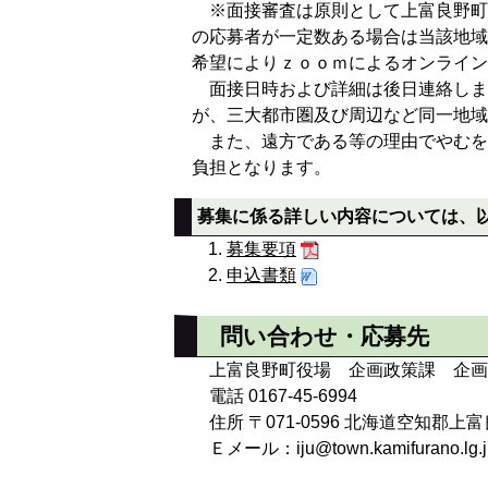
※面接審査は原則として上富良野町
の応募者が一定数ある場合は当該地域
希望によりｚｏｏｍによるオンライン
面接日時および詳細は後日連絡しま
が、三大都市圏及び周辺など同一地域
また、遠方である等の理由でやむを
負担となります。
募集に係る詳しい内容については、
募集要項
申込書類
問い合わせ・応募先
上富良野町役場 企画政策課 企画
電話 0167-45-6994
住所 〒071-0596 北海道空知郡
Ｅメール：iju@town.kamifurano.lg.j