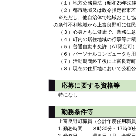
（１）地方公務員法（昭和25年法
（２）都市地域又は政令指定都市若
※ただし、他自治体で地域おこし協
の条件不利地域から上富良野町に住民
（３）心身ともに健康で、業務に意
（４）町内の居住地域の行事等に積
（５）普通自動車免許（AT限定可
（６）パーソナルコンピュータを用
（７）活動期間終了後に上富良野町
（８）現在の住所地において公租公
応募に要する資格等
特になし
勤務条件等
上富良野町職員（会計年度任用職員
勤務時間 ８時30分～17時0
勤務日 週５日（月～金曜日