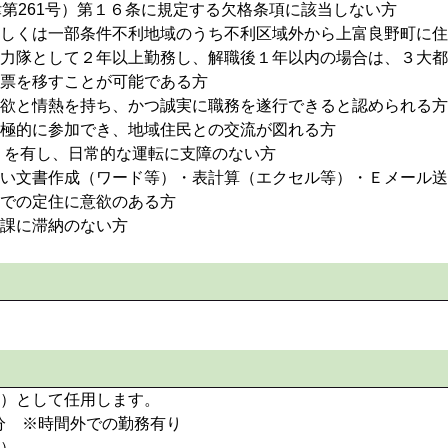
律第261号）第１６条に規定する欠格条項に該当しない方
しくは一部条件不利地域のうち不利区域外から上富良野町に住
力隊として２年以上勤務し、解職後１年以内の場合は、３大都
票を移すことが可能である方
欲と情熱を持ち、かつ誠実に職務を遂行できると認められる方
極的に参加でき、地域住民との交流が図れる方
）を有し、日常的な運転に支障のない方
い文書作成（ワード等）・表計算（エクセル等）・Ｅメール送
での定住に意欲のある方
課に滞納のない方
）として任用します。
0分 ※時間外での勤務有り
）