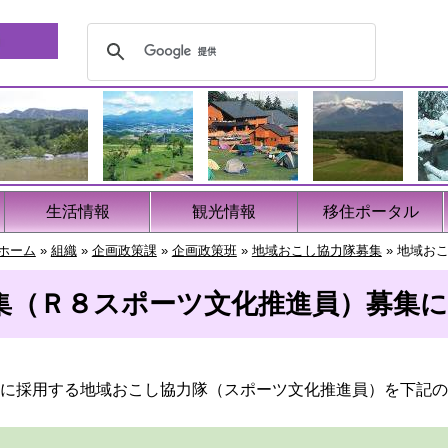
生活情報
観光情報
移住ポータル
ホーム
»
組織
»
企画政策課
»
企画政策班
»
地域おこし協力隊募集
»
地域お
集（Ｒ８スポーツ文化推進員）募集
に採用する地域おこし協力隊（スポーツ文化推進員）を下記の