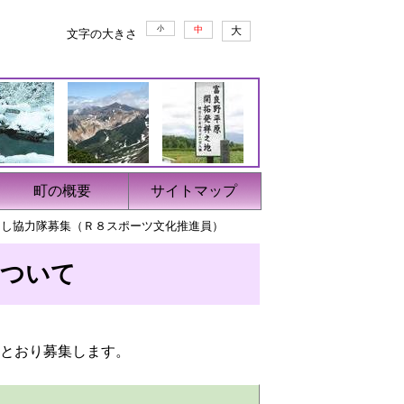
小
中
大
文字の大きさ
町の概要
サイトマップ
こし協力隊募集（Ｒ８スポーツ文化推進員）
について
とおり募集します。