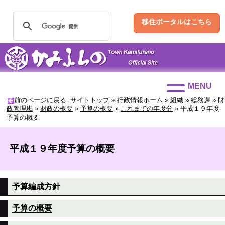
移住ポータルはこちら
MENU
前のページに戻る
サイトトップ
»
行政情報ホーム
»
組織
»
総務課
»
財
政管理班
»
財政の概要
»
予算の概要
»
これまでの年度分
»
平成１９年度
予算の概要
平成１９年度予算の概要
予算編成方針
予算の概要