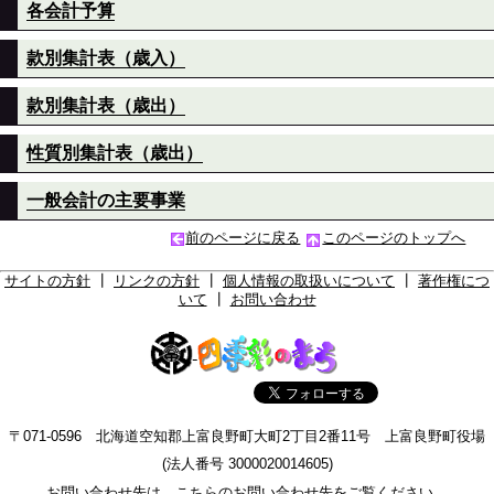
各会計予算
款別集計表（歳入）
款別集計表（歳出）
性質別集計表（歳出）
一般会計の主要事業
前のページに戻る
このページのトップへ
サイトの方針
┃
リンクの方針
┃
個人情報の取扱いについて
┃
著作権につ
いて
┃
お問い合わせ
〒071-0596 北海道空知郡上富良野町大町2丁目2番11号 上富良野町役場
(法人番号 3000020014605)
お問い合わせ先は、こちらの
お問い合わせ先
をご覧ください。