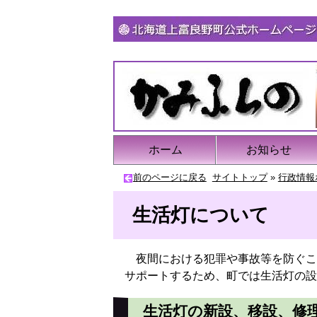
ホーム
お知らせ
前のページに戻る
サイトトップ
»
行政情報
生活灯について
夜間における犯罪や事故等を防ぐこ
サポートするため、町では生活灯の設
生活灯の新設、移設、修