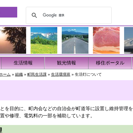
生活情報
観光情報
移住ポータル
ホーム
»
組織
»
町民生活課
»
生活環境班
»
生活灯について
とを目的に、町内会などの自治会が町道等に設置し維持管理を
置や修理、電気料の一部を補助しています。
理