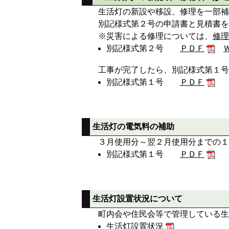
生活灯の新設や移設、修理を一部補
別記様式第２号の申請書と見積書を
※災害による修理については、
修理
別記様式第２号
ＰＤＦ
工事が完了したら、別記様式第１号
別記様式第１号
ＰＤＦ
生活灯の電気料の補助
３月使用分～翌２月使用分までの１
別記様式第１号
ＰＤＦ
生活灯設置状況について
町内会や住民会等で管理している生
生活灯設置状況