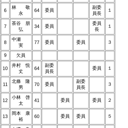
林 敬
副委
委員
１
6
64
永
員長
茶谷 朋
委員
委員
１
7
34
弘
長
中瀬
委員
委員
３
8
77
実
9
欠員
井村 悦
副委
委員
１
10
64
丈
員長
北條 隆
副委
委員
３
11
70
男
員長
小林 啓
委員
委員
２
12
41
太
岡本 康
委員
委員
５
13
60
裕