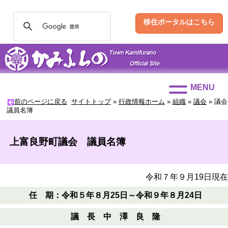
移住ポータルはこちら
MENU
前のページに戻る
サイトトップ
»
行政情報ホーム
»
組織
»
議会
»
議会
議員名簿
上富良野町議会 議員名簿
令和７年９月19日現在
任 期：令和５年８月25日～令和９年８月24日
議 長 中 澤 良 隆