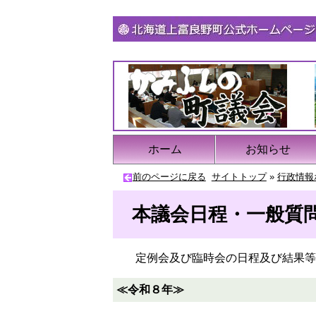
ホーム
お知らせ
前のページに戻る
サイトトップ
»
行政情報
本議会日程・一般質
定例会及び臨時会の日程及び結果等
≪令和８年≫