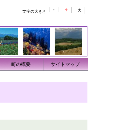
小
中
大
文字の大きさ
町の概要
サイトマップ