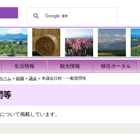
生活情報
観光情報
移住ポータル
ホーム
»
組織
»
議会
»
本議会日程・一般質問等
問等
について掲載しています。