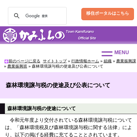
移住ポータルはこちら
MENU
前のページに戻る
サイトトップ
»
行政情報ホーム
»
組織
»
農業振興課
»
農業振興班
»
森林環境譲与税の使途及び公表について
森林環境譲与税の使途及び公表について
森林環境譲与税の使途について
令和元年度より交付されている森林環境譲与税について
は、「森林環境税及び森林環境譲与税に関する法律」によ
り、以下の掲げる経費に充てることとされています。