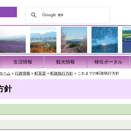
生活情報
観光情報
移住ポータル
ホーム
»
行政情報
»
町長室
»
町政執行方針
»
これまでの町政執行方針
方針