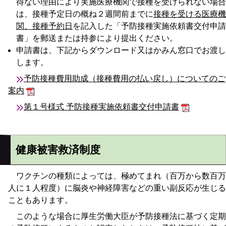
得ない理由により実施医療機関で接種を受けられない場合
は、接種予定日の概ね２週間前までに
接種を受ける医療機
関、接種予約日
を記入した「予防接種実施依頼書交付申請
書」を郵送または持参により提出ください。
申請書は、下記からダウンロード又はかみん窓口でお渡し
します。
予防接種費用助成（接種費用の払い戻し）についてのご
案内
第１号様式 予防接種実施依頼書交付申請書
健康被害救済制度
ワクチンの種類によっては、極めてまれ（百万から数百万
人に１人程度）に脳炎や神経障害などの重い副反応が生じる
こともあります。
このような場合に厚生労働大臣が予防接種法に基づく定期