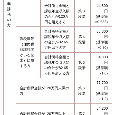
非
合計所得金額と
44,300
課
課税年金収入額
第３
円
税
の合計が120万
段階
(基準額
の
円を超える方
×0.685)
方
合計所得金額と
58,300
課税年金収入額
第４
円
課税世帯
の合計が82.65
段階
(基準額
（住民税
万円以下の方
×0.90)
非課税者
がいる世
合計所得金額と
64,800
帯）に属
課税年金収入額
第５
円
する方
の合計が82.65
段階
(基準額
万円を超える方
×1.0)
77,700
合計所得金額が120万円未満の
第６
円
方
段階
(基準額
×1.2)
84,200
合計所得金額が120万円以上
第７
円