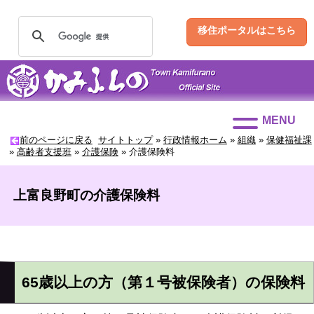
移住ポータルはこちら
MENU
前のページに戻る
サイトトップ
»
行政情報ホーム
»
組織
»
保健福祉課
»
高齢者支援班
»
介護保険
»
介護保険料
上富良野町の介護保険料
65歳以上の方（第１号被保険者）の保険料