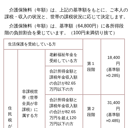
介護保険料（年額）は、上記の基準額をもとに、ご本人の
課税・収入の状況と、世帯の課税状況に応じて決定します。
介護保険料（年額）は、基準額（64,800円）に各所得段
階の負担割合を乗じています。（100円未満切り捨て）
生活保護を受給している方
老齢福祉年金を
18,400
受給している方
第１
円
段階
(基準額
合計所得金額と
×0.285)
課税年金収入額
の合計が82.65
万円以下の方
非課税世
帯（世帯
合計所得金額と
31,400
全員が非
課税年金収入額
住
第２
円
課税）に
の合計が82.65
民
段階
(基準額
属する方
万円を超え120
税
×0.485)
万円以下の方
が