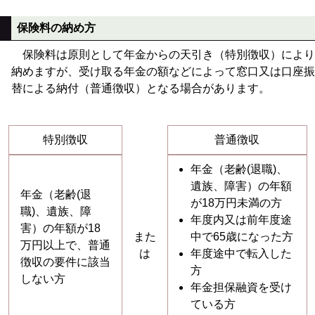
保険料の納め方
保険料は原則として年金からの天引き（特別徴収）により
納めますが、受け取る年金の額などによって窓口又は口座振
替による納付（普通徴収）となる場合があります。
特別徴収
普通徴収
年金（老齢(退職)、
遺族、障害）の年額
年金（老齢(退
が18万円未満の方
職)、遺族、障
年度内又は前年度途
害）の年額が18
また
中で65歳になった方
万円以上で、普通
は
年度途中で転入した
徴収の要件に該当
方
しない方
年金担保融資を受け
ている方