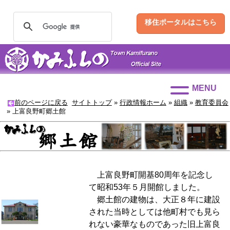
移住ポータルはこちら
MENU
前のページに戻る
サイトトップ
»
行政情報ホーム
»
組織
»
教育委員会
»
上富良野町郷土館
上富良野町開基80周年を記念し
て昭和53年５月開館しました。
郷土館の建物は、大正８年に建設
された当時としては他町村でも見ら
れない豪華なものであった旧上富良