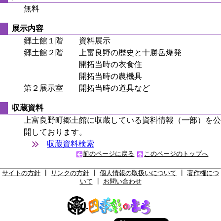
無料
展示内容
郷土館１階 資料展示
郷土館２階 上富良野の歴史と十勝岳爆発
開拓当時の衣食住
開拓当時の農機具
第２展示室 開拓当時の道具など
収蔵資料
上富良野町郷土館に収蔵している資料情報（一部）を公
開しております。
収蔵資料検索
前のページに戻る
このページのトップへ
サイトの方針
┃
リンクの方針
┃
個人情報の取扱いについて
┃
著作権につ
いて
┃
お問い合わせ