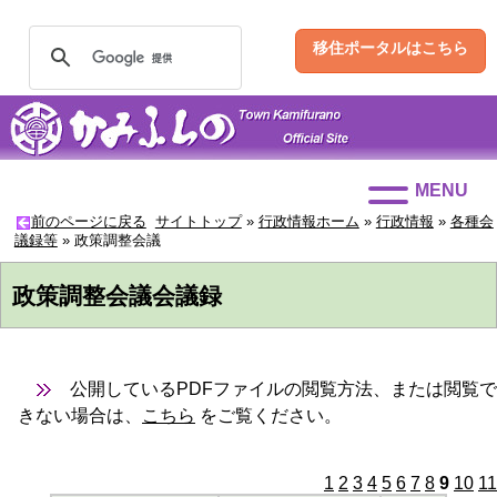
移住ポータルはこちら
MENU
前のページに戻る
サイトトップ
»
行政情報ホーム
»
行政情報
»
各種会
議録等
»
政策調整会議
政策調整会議会議録
公開しているPDFファイルの閲覧方法、または閲覧で
きない場合は、
こちら
をご覧ください。
1
2
3
4
5
6
7
8
9
10
11