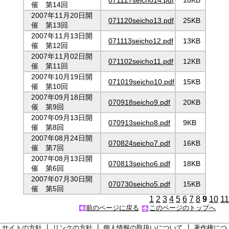
催 第14回
2007年11月20日開
071120seicho13.pdf
25KB
催 第13回
2007年11月13日開
071113seicho12.pdf
13KB
催 第12回
2007年11月02日開
071102seicho11.pdf
12KB
催 第11回
2007年10月19日開
071019seicho10.pdf
15KB
催 第10回
2007年09月18日開
070918seicho9.pdf
20KB
催 第9回
2007年09月13日開
070913seicho8.pdf
9KB
催 第8回
2007年08月24日開
070824seicho7.pdf
16KB
催 第7回
2007年08月13日開
070813seicho6.pdf
18KB
催 第6回
2007年07月30日開
070730seicho5.pdf
15KB
催 第5回
1
2
3
4
5
6
7
8
9
10
11
前のページに戻る
このページのトップへ
サイトの方針
┃
リンクの方針
┃
個人情報の取扱いについて
┃
著作権につ