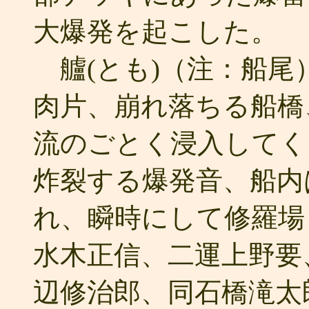
大爆発を起こした。
艫(とも)（注：船尾
肉片、崩れ落ちる船橋
流のごとく浸入してく
炸裂する爆発音、船内
れ、瞬時にして修羅場
水木正信、二運上野要
辺修治郎、同石橋滝太