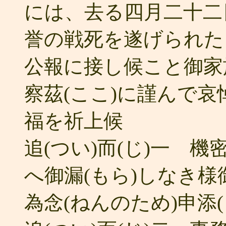
には、去る四月二十二
誉の戦死を遂げられた
公報に接し候こと御家
察茲(ここ)に謹んで
福を祈上候
追(つい)而(じ)一 
へ御漏(もら)しなき様
為念(ねんのため)申添