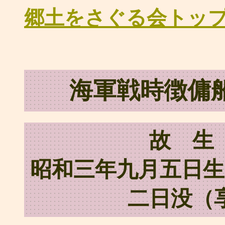
郷土をさぐる会トッ
海軍戦時徴傭
故 
昭和三年九月五日
二日没（