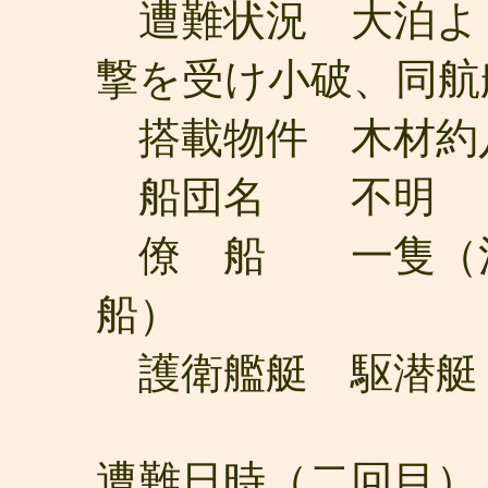
遭難状況 大泊よ
撃を受け小破、同航
搭載物件 木材約
船団名 不明
僚 船 一隻（注
船）
護衛艦艇 駆潜艇
遭難日時（二回目）