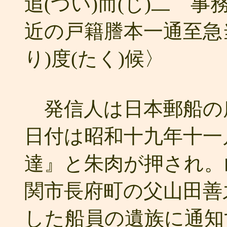
追(つい)而(じ)二 
近の戸籍謄本一通至急
り)度(たく)候〉
発信人は日本郵船の
日付は昭和十九年十一
達』と朱肉が押され。
関市長府町の父山田善
した船員の遺族に通知