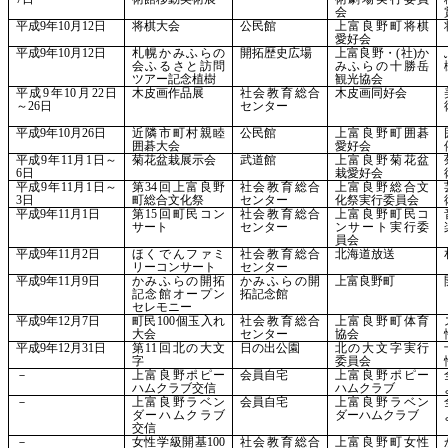
会
平成
9年10月12日
将棋大会
公民館
上富良野町将棋
愛好会
平成
9年10月12日
札幌かみふらの
開拓歴史広場
上富良野・
(社)か
会ふるさと訪問
みふらの十勝岳
ツアー記念植樹
観光協会
平成
9年10月22日
木皮画作品展
社会教育総合
木皮画同好会
～26日
センター
平成
9年10月26日
近隣市町村親睦
公民館
上富良野町囲碁
囲碁大会
愛好会
平成
9年11月1日～
菊花盆栽展示会
武道館
上富良野菊花盆
6日
栽愛好会
平成
9年11月1日～
第
34回上富良野
社会教育総合
上富良野総合文
3日
町総合文化祭
センター
化祭実行委員会
平成
9年11月1日
第
15回町民コン
社会教育総合
上富良野町民コ
サート
センター
ンサート実行委
員会
平成
9年11月2日
ほくでんファミ
社会教育総合
北海道放送
リーコンサート
センター
平成
9年11月9日
かみふらの開拓
かみふらの開
上富良野町
記念館オープン
拓記念館
セレモニー
平成
9年12月7日
町民
100個玉入れ
社会教育総合
上富良野町体育
大会
センター
協会
平成
9年12月31日
第
11回北の大文
日の出公園
北の大文字実行
字
委員会
－
上富良野ポピー
会員自宅
上富良野ポピー
ハムクラブ交信
ハムクラブ
－
上富良野ラベン
会員自宅
上富良野ラベン
ダーハムクラブ
ダーハムクラブ
交信
－
女性学級開基
100
社会教育総合
上富良野町女性