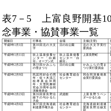
表
7－5 上富良野開基1
念事業・協賛事業一覧
開催日
行事名
会場
主催
(主管)
平成
9年1月1日
第
10回北の大文
日の出公園
北の大文字実行
字
委員会
平成
9年1月11日
吹上温泉保養セ
吹上温泉保養
上富良野町
ンター「白銀
センター「白
荘」オープン式
銀荘」
平成
9年2月2日
第
33回かみふら
日の出公園
かみふらの雪ま
の雪まつり
つり実行委員会
平成
9年2月9日
民謡同好会
45周
社会教育総合
同合同演奏発表
年・佐々木流三
センター
会実行委員会
桂孝真会30周
年・大雪民舞研
究会20周年合同
演奏発表会
平成
9年2月23日
第
16回富良野沿
武道館
上富良野ラベン
線下の句かるた
ダーかるた会
大会
平成
9年4月6日
第
37回北海道銃
社会教育総合
北海道銃剣道連
剣道選手権大会
センター
盟富良野沿線支
部