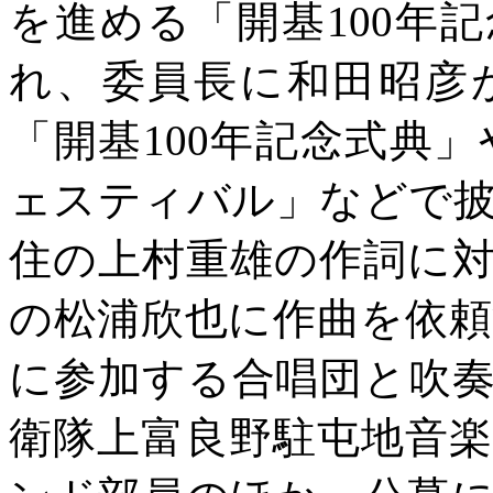
を進める「開基100年
れ、委員長に和田昭彦
「開基100年記念式典
ェスティバル」などで
住の上村重雄の作詞に
の松浦欣也に作曲を依
に参加する合唱団と吹
衛隊上富良野駐屯地音