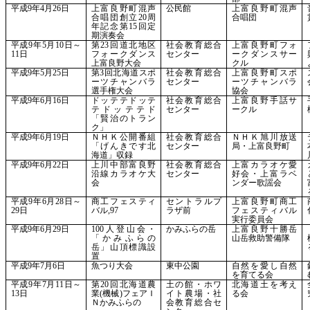
平成
9年4月26日
上富良野町混声
公民館
上富良野町混声
合唱団創立
20周
合唱団
年記念第15回定
期演奏会
平成
9年5月10日～
第
23回道北地区
社会教育総合
上富良野町フォ
11日
フォークダンス
センター
ークダンスサー
上富良野大会
クル
平成
9年5月25日
第
3回北海道スポ
社会教育総合
上富良野町スポ
ーツチャンバラ
センター
ーツチャンバラ
選手権大会
協会
平成
9年6月16日
ドッテテドッテ
社会教育総合
上富良野手話サ
テドッテテド
センター
ークル
「賢治のトラン
ク」
平成
9年6月19日
ＮＨＫ公開番組
社会教育総合
ＮＨＫ旭川放送
「げんきです北
センター
局・上富良野町
海道」収録
平成
9年6月22日
上川中部富良野
社会教育総合
上富カラオケ愛
沿線カラオケ大
センター
好会・上富ラベ
会
ンダー歌謡会
平成
9年6月28日～
商工フェスティ
セントラルプ
上富良野町商工
29日
バル
,97
ラザ前
フェスティバル
実行委員会
平成
9年6月29日
100人登山会・
かみふらの岳
上富良野十勝岳
「かみふらの
山岳救助警備隊
岳」山頂標識設
置
平成
9年7月6日
魚つり大会
東中公園
自然を愛し自然
を育てる会
平成
9年7月11日～
第
20回北海道農
土の館・ホワ
北海道土を考え
13日
業(機械)フェアＩ
イト農場・社
る会
Ｎかみふらの
会教育総合セ