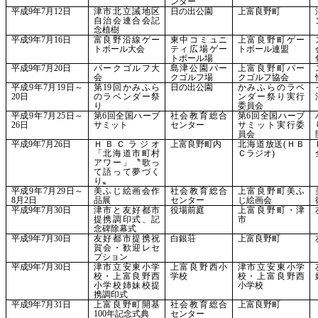
ンター
平成
9年7月12日
津市北立誡地区
日の出公園
上富良野町
自治会連合会記
念植樹
平成
9年7月16日
富良野沿線ゲー
東中コミュニ
上富良野町ゲー
トボール大会
ティ広場ゲー
トボール連盟
トボール場
平成
9年7月20日
パークゴルフ大
島津公園パー
上富良野町パー
会
クゴルフ場
クゴルフ協会
平成
9年7月19日～
第
19回かみふら
日の出公園
かみふらのラベ
20日
のラベンダー祭
ンダー祭り実行
り
委員会
平成
9年7月25日～
第
6回全国ハーブ
社会教育総合
第
6回全国ハーブ
26日
サミット
センター
サミット実行委
員会
平成
9年7月26日
ＨＢＣラジオ
上富良野町内
北海道放送
(ＨＢ
「北海道市町村
Ｃラジオ)
アワー」〝歌っ
て語って夢づく
り〟
平成
9年7月29日～
美ふじ絵画会作
社会教育総合
上富良野町美ふ
8月2日
品展
センター
じ絵画会
平成
9年7月30日
津市と友好都市
役場前庭
上富良野町・津
提携調印式、記
市
念碑除幕式
平成
9年7月30日
友好都市提携祝
白銀荘
上富良野町
賀会・歓迎レセ
プション
平成
9年7月30日
津市立安東小学
上富良野西小
津市立安東小学
校・上富良野西
学校
校・上富良野西
小学校姉妹校提
小学校
携調印式
平成
9年7月31日
上富良野町開基
社会教育総合
上富良野町
100年記念式典
センター