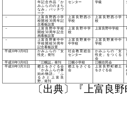
年記念作品「か
センター
学級
みふらののまち
なみ」パッチワ
ーク
－
上富良野西小学
上富良野西小
上富良野西小学
校開校
30周年記
学校
校
念看板設置
－
上富良野中学校
上富良野中学
上富良野中学校
開校
50周年記念
校
画看板設置
－
上富良野東中中
上富良野東中
上富良野東中中
学校開校
50周年
中学校
学校
記念看板設置
平成
10年3月8日
かみふらの「女
社会教育総合
かみふらの「女
性史」発刊
センター
性史」をつくる
会
平成
10年3月8日
「江幌誌」発刊
江幌小学校
江幌住民会
平成
10年3月31日
郷土をさぐる会
郷土をさぐる
上富良野町郷土
「かみふらの事
会
をさぐる会
始め物語」「ふ
るさと上富良
野」発刊
〔出典〕『上富良野町