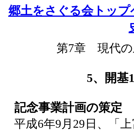
郷土をさぐる会トップ
第
7章 現代
5、開基
記念事業計画の策定
平成
6年9月29日、「