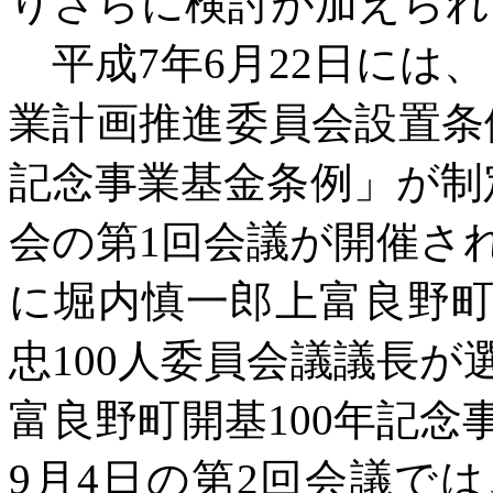
りさらに検討が加えられ
平成
7年6月22日には
業計画推進委員会設置条
記念事業基金条例」が制
会の第1回会議が開催さ
に堀内慎一郎上富良野
忠100人委員会議議長
富良野町開基100年記
9月4日の第2回会議で