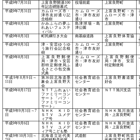
平成
9年7月31日
上富良野開基
100
役場前庭
上富良野町
年記念碑除幕式
平成
9年7月31日
カムローズ市・
カムローズ
上富良野町・カ
津市友好通り記
市・津市友好
ムローズ市・津
念植樹
通り
市
平成
9年8月3日
かみふらの夢ふ
島津球場・島
上富良野町
れあいフェステ
津公園
ィバル
平成
9年8月3日
町民綱引き大会
南基線道路
上富良野体育協
会
平成
9年8月3日
津・安芸ゆうゆ
カムローズ
上富良野町
う旅行会記念植
市・津市友好
樹
通り
平成
9年8月3日
上富良野郵便
カムローズ
上富良野郵便
局・津市ヽ安芸
市・津市友好
局・津市、安芸
郡特定郵便局ふ
通り
特定郵便局
るさと小包交換
式典
平成
9年8月9日～
第
36回北海道墨
社会教育総合
上富良野書道愛
11日
象会上富良野大
センター
好会
会
平成
9年8月17日
ＮＴＴふれぁい
社会教育総合
ＮＴＴ旭川支店
ファミリーコン
センター
サート「パフ・
ファミリーコン
サート」
平成
9年9月3日～7
ＮＨＫ ＫＩＤ
社会教育総合
ＮＨＫ旭川放送
日
ＳＴＶ ユメデ
センター
局・上富良野町
ィア号
平成
9年9月6日
ＮＨＫ ＫＩＤ
社会教育総合
ＮＨＫ旭川放送
ＳＴＶ ユメデ
センター
局・上富良野町
ィア号こども塾
平成
9年10月3日～
北海道立近代美
武道館
上富良野町民芸
7日
術館移動美術展
術劇場実行委員