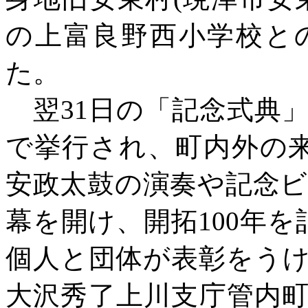
の上富良野西小学校と
た。
翌
31日の「記念式典
で挙行され、町内外の来
安政太鼓の演奏や記念
幕を開け、開拓100年を
個人と団体が表彰をう
大沢秀了上川支庁管内