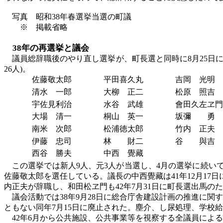
写真 昭和
38年春選挙当選の町議
※ 掲載省略
38年の再選挙と議会
議員総辞職後のやり直し選挙が、町長選と同時に
8月25日
26人)。
佐藤敬太郎
平田喜久丸
吉岡 光明
清水 一郎
大柳 正二
松原 照吉
宇佐見利治
水谷 武雄
會田久左ヱ門
大場 清一
桐山 英一
坂彌 勇
南米 次郎
松浦徳太郎
竹内 正夫
伊藤 忠司
林 財二
谷 與吉
西谷 勝夫
中西 覺藏
この選挙では新人
9人、元3人が当選し、4月の選挙に続
佐藤敬太郎を選任している。議長の中西覺藏は41年12月17日
内正夫が辞職し、和田松ヱ門も42年7月31日に町長選出馬の
議会活動では
38年9月28日に総合庁舎建設計画の推進に
ともない同年7月15日に廃止された。塵介、し尿処理、学校給食
42年6月から公共施設、公共事業等を視察する全議員によ