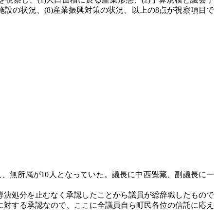
福祉施設の状況、(8)産業振興対策の状況、以上の8点が視察項目で
6人、無所属が10人となっていた。議長に中西覺藏、副議長に一
の専決処分を止むなく承認したことから議員が総辞職したもので
に対する承認なので、ここに全議員自ら町民各位の信託に応え