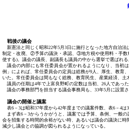
戦後の議会
新憲法と同じく昭和
22年5月3日に施行となった地方自
制定・改廃、②予算の議決・承認、③地方税や使用料・手数
使する)。議会の議長、副議長も議員の中から選挙で選ばれ
議会の内部にも常任委員会が置かれるようになり、当初は
例」によれば、常任委員会の定員は総務が9人、厚生、教育
いた。常任委員会は間もなく総務、教育民生、産業経済、土木
議員の任期は
4年で上富良野町の定数は当初、26人であったが
議会の事務部門を担当する議会事務局も、
33年5月に設置
議会の開催と議案
表
6－3は昭和37年度から42年度までの議案件数、表6－4
まず表
6－3からうかがうと、議案では予算、条例、一般の
会を招集する時間的余裕がない時、あるいは議会の議決に時
減少し議会との協調が図られるようになっている。