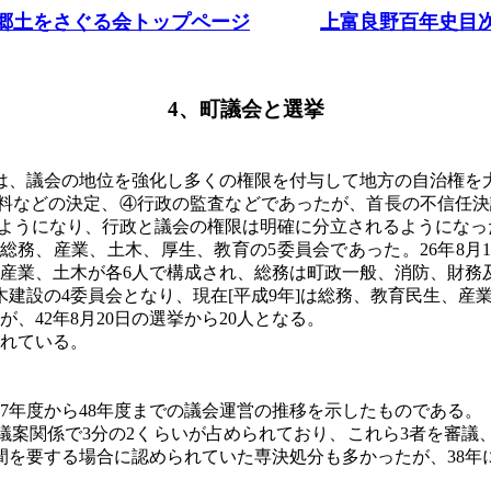
郷土をさぐる会トップページ
上富良野百年史目
4、町議会と選挙
治法は、議会の地位を強化し多くの権限を付与して地方の自治権
料などの決定、④行政の監査などであったが、首長の不信任決
るようになり、行政と議会の権限は明確に分立されるようになっ
総務、産業、土木、厚生、教育の
5委員会であった。26年8
、産業、土木が各6人で構成され、総務は町政一般、消防、財務
建設の4委員会となり、現在[平成9年]は総務、教育民生、産
、42年8月20日の選挙から20人となる。
されている。
は37年度から48年度までの議会運営の推移を示したものである。
議案関係で3分の2くらいが占められており、これら3者を審議
間を要する場合に認められていた専決処分も多かったが、38年