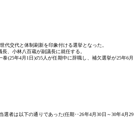
の世代交代と体制刷新を印象付ける選挙となった。
信が議長、小林八百蔵が副議長に就任する。
朝倉一泰(25年4月1日)の5人が任期中に辞職し、補欠選挙が25年6月
は以下の通りであった(任期‥26年4月30日～30年4月29