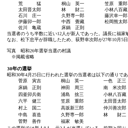
荒 猛
桐山 英一
笠原 重郎
太田晋太郎
林 財二
小林八百藏
石川 庄一
久野専一郎
藤沢幸一郎
伊藤卯一郎
中西 覺藏
松岡熊太郎
佐川 亀蔵
床鍋 正則
当選者のうち半数に近い
12人が新人であった。議長に福家
なお、松下忠平が辞職したため、荻野幸次郎が
27年10月
写真 昭和
26年選挙当選の村議
※掲載省略
30年の選挙
昭和
30年4月25日に行われた選挙の当選者は以下の通りであった
菅原 寅吉
桐山 英一
一色 正三
床鍋 正則
神田 周三
南 米次郎
四釜卯兵衛
浦島 捨三
小林八百藏
六平 健三
笠原 重郎
太田晋太郎
村上 国二
高坂新三郎
仲川善次郎
中島 喜造
久野専一郎
林 財二
菅野 善作
福家 敏美