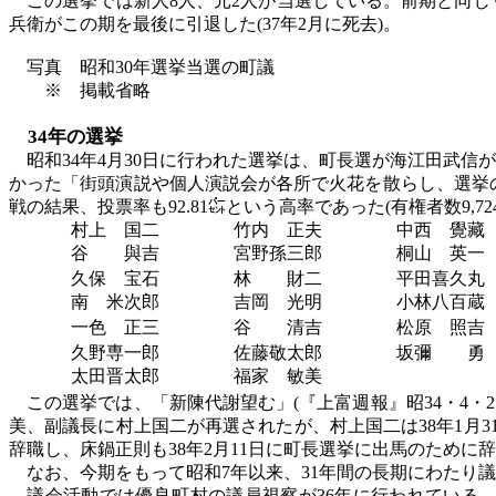
この選挙では新人
8人、元2人が当選している。前期と同じ
兵衛がこの期を最後に引退した(37年2月に死去)。
写真 昭和
30年選挙当選の町議
※ 掲載省略
34年の選挙
昭和
34年4月30日に行われた選挙は、町長選が海江田武信
かった「街頭演説や個人演説会が各所で火花を散らし、選挙の
戦の結果、投票率も92.81㌫という高率であった(有権者数9,72
村上 国二
竹内 正夫
中西 覺藏
谷 與吉
宮野孫三郎
桐山 英一
久保 宝石
林 財二
平田喜久丸
南 米次郎
吉岡 光明
小林八百蔵
一色 正三
谷 清吉
松原 照吉
久野専一郎
佐藤敬太郎
坂彌 勇
太田晋太郎
福家 敏美
この選挙では、「新陳代謝望む」
(『上富週報』昭34・4
美、副議長に村上国二が再選されたが、村上国二は38年1月3
辞職し、床鍋正則も38年2月11日に町長選挙に出馬のために
なお、今期をもって昭和
7年以来、31年間の長期にわたり
議会活動では優良町村の議員視察が
36年に行われている