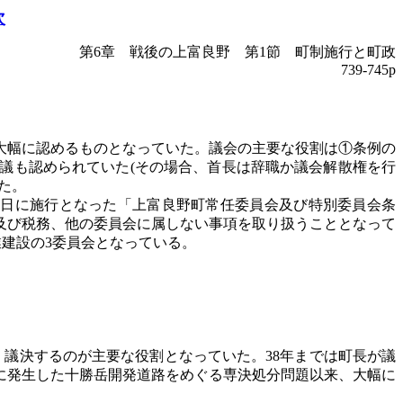
次
第
6章 戦後の上富良野 第1節 町制施行と町政
739-745p
を大幅に認めるものとなっていた。議会の主要な役割は①条例の
議も認められていた(その場合、首長は辞職か議会解散権を行
た。
月1日に施行となった「上富良野町常任委員会及び特別委員会条
及び税務、他の委員会に属しない事項を取り扱うこととなって
業建設の3委員会となっている。
、議決するのが主要な役割となっていた。38年までは町長が議
に発生した十勝岳開発道路をめぐる専決処分問題以来、大幅に