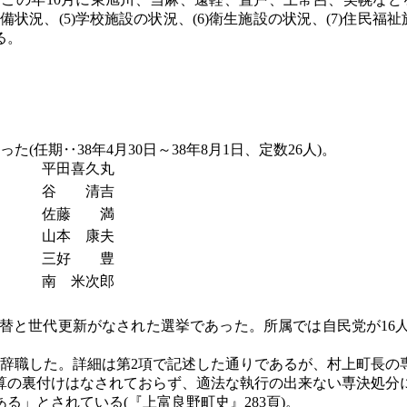
備状況、(5)学校施設の状況、(6)衛生施設の状況、(7)住民
る。
(任期‥38年4月30日～38年8月1日、定数26人)。
平田喜久丸
谷 清吉
佐藤 満
山本 康夫
三好 豊
南 米次郎
の交替と世代更新がなされた選挙であった。所属では自民党が1
が総辞職した。詳細は第2項で記述した通りであるが、村上町長
算の裏付けはなされておらず、適法な執行の出来ない専決処分
」とされている(『上富良野町史』283頁)。