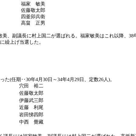
福家 敏美
佐藤敬太郎
四釜卯兵衛
高畠 正男
敏美、副議長に村上国二が選ばれる。福家敏美はこれ以降、38
5日に繰上げ当選した。
(任期‥30年4月30日～34年4月29日、定数26人)。
穴田 裕二
佐藤敬太郎
伊藤武三郎
近藤 利尾
岩田悌四郎
中西 覺藏