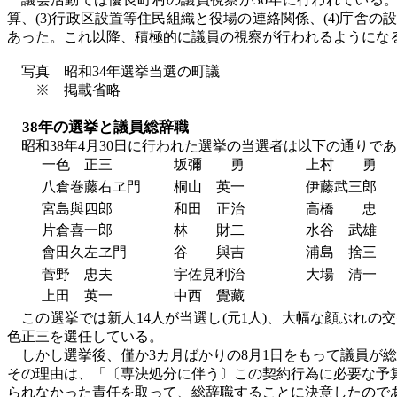
算、(3)行政区設置等住民組織と役場の連絡関係、(4)庁舎の設
あった。これ以降、積極的に議員の視察が行われるようにな
写真 昭和
34年選挙当選の町議
※ 掲載省略
38年の選挙と議員総辞職
昭和
38年4月30日に行われた選挙の当選者は以下の通りであった
一色 正三
坂彌 勇
上村 勇
八倉巻藤右ヱ門
桐山 英一
伊藤武三郎
宮島與四郎
和田 正治
高橋 忠
片倉喜一郎
林 財二
水谷 武雄
會田久左ヱ門
谷 與吉
浦島 捨三
菅野 忠夫
宇佐見利治
大場 清一
上田 英一
中西 覺藏
この選挙では新人
14人が当選し(元1人)、大幅な顔ぶれ
色正三を選任している。
しかし選挙後、僅か
3カ月ばかりの8月1日をもって議員
その理由は、「〔専決処分に伴う〕この契約行為に必要な予
られなかった責任を取って、総辞職することに決意したのである