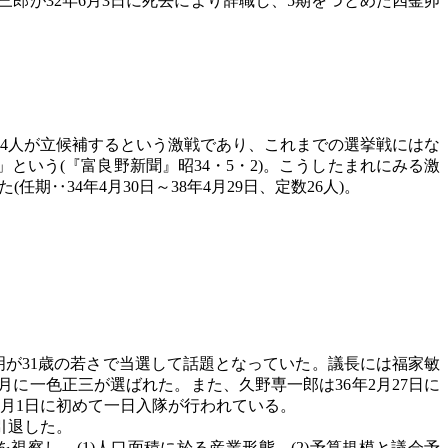
郎が32年6月3日に死去により辞職し、5期をつとめた四釜卯
に34人が立候補するという激戦であり、これまでの選挙戦にはな
いう(『富良野新聞』昭34・5・2)。こうしたまれにみる激
任期‥34年4月30日～38年4月29日、定数26人)。
光明が31歳の若さで当選して話題となっていた。議長には福家敏
月に一色正三が選ばれた。また、久野専一郎は36年2月27日に
0月1日に初めて一日入隊が行われている。
引退した。
視察し、(1)人口面積に於る産業形態、(2)予算規模と議会予