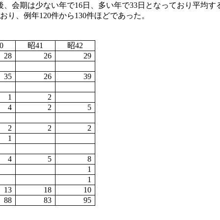
後、会期は少ない年で16日、多い年で33日となっており平均す
ており、例年120件から130件ほどであった。
0
昭
41
昭
42
28
26
29
35
26
39
1
2
4
2
5
2
2
2
1
4
5
8
1
1
13
18
10
88
83
95