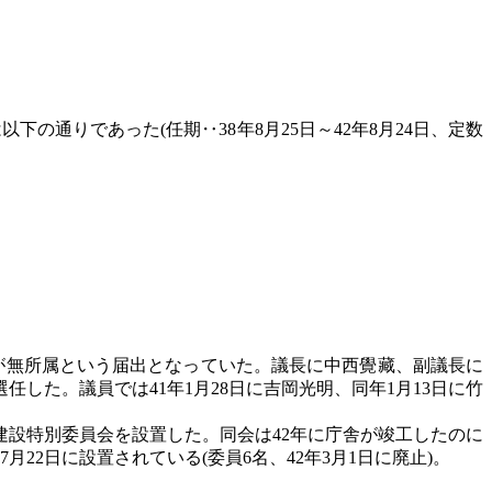
下の通りであった(任期‥38年8月25日～42年8月24日、定数
が無所属という届出となっていた。議長に中西覺藏、副議長に
任した。議員では41年1月28日に吉岡光明、同年1月13日に竹
建設特別委員会を設置した。同会は42年に庁舎が竣工したのに
22日に設置されている(委員6名、42年3月1日に廃止)。