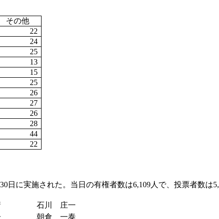
その他
22
24
25
13
15
25
26
27
26
28
44
22
月30日に実施された。当日の有権者数は6,109人で、投票者数は
衛
石川 庄一
一
朝倉 一泰