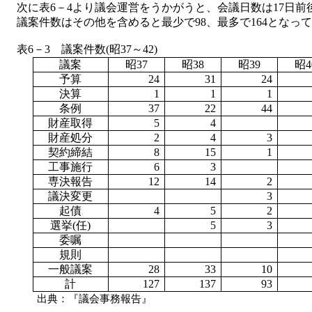
次に表
6－4より議会運営をうかがうと、会議日数は17日前
議案件数はその他を含めると最少で
98、最多で164となっ
表
6－3 議案件数(昭37～42)
議案
昭
37
昭
38
昭
39
昭
4
予算
24
31
24
決算
1
1
1
条例
37
22
44
財産取得
5
4
財産処分
2
4
3
契約締結
8
15
1
工事施行
6
3
専決報告
12
14
2
議決変更
3
起債
4
5
2
選挙
(任)
5
3
委嘱
規則
一般議案
28
33
10
計
127
137
93
出典：『議会事務報告』