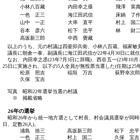
小林八百藏
内田幸之亟
飛澤 英
一色 正三
海江田武信
床鍋 了
山中 一正
大串 直平
村上 国
谷本 彦六
松下 忠平
林 財
高坂新三郎
中西 覺藏
以上のうち、元の村議は四釜卯兵衛、小林八百蔵、福家敏
議長に朝倉一泰、副議長に海江田武信が
22年4月30日に
なお、内田幸之丞
(23年7月3日に辞職)、西谷五一(23年10
25日に実施され、以下の5人全員が無投票当選した(任期は25年
松原 照吉
稲垣 万吉
荻野幸次郎
久保 宝吉
写真 昭和
22年選挙当選の村議
※ 掲載省略
26年の選挙
昭和
26年から統一地方選として村長、村会議員選挙が同時に
日、定数26人)。
浦島 捨三
高坂新三郎
松下 忠平
一色 正三
村上 国二
久保 宝吉