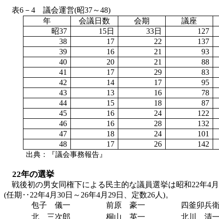
表
6－4 議会運営(昭37～48)
年
会議日数
会期
議座
昭
37
15日
33日
127
38
17
22
137
39
16
21
93
40
20
21
88
41
17
29
83
42
14
17
95
43
13
16
78
44
15
18
87
45
16
24
122
46
16
28
132
47
18
24
101
48
17
26
142
出典：『議会事務報告』
22年の選挙
戦後初の男女同権下による民主的な議員選挙は昭和
22年4
(任期‥22年4月30日～26年4月29日、定数26人)。
包子 儀一
前原 豪一
四釜卯兵
北 三次郎
桐山 英一
北川 清