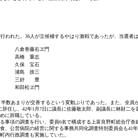
に行われた。36人が立候補するやはり激戦であったが、当選者は以
八倉巻藤右ヱ門
高橋 重志
久保 宝石
浦島 捨三
三好 豊
和田松ヱ門
いて半数あまりが交香するという変動ぶりであった。また、全員
に辞任し、42年1月7日に議長に佐藤敬太郎、副議長に林財二を選
ために辞職している。
関する事項の調査を行い、委員6名で構成する上富良野町総合庁舎
、公営病院の経営に関する事務共同化調査特別委員会も41年7月
る町内行政調査も実施していた。