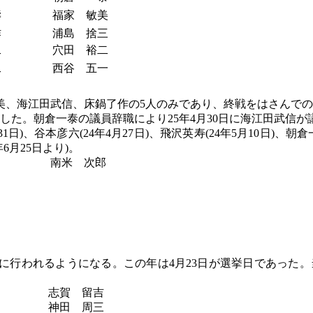
壽
福家 敏美
作
浦島 捨三
二
穴田 裕二
二
西谷 五一
美、海江田武信、床鍋了作の
5人のみであり、終戦をはさんで
就任した。朝倉一泰の議員辞職により25年4月30日に海江田武
月31日)、谷本彦六(24年4月27日)、飛沢英寿(24年5月10日)、
6月25日より)。
南米 次郎
行われるようになる。この年は4月23日が選挙日であった。当選者
志賀 留吉
神田 周三