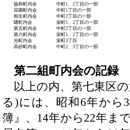
協和町内会
中町
1、2丁目の一部
花園町内会
中町
1丁目の一部
相生町内会
中町
2丁目の一部
曙町内会
栄町
1、2丁目の一部
第五町内会
中町
2丁目の一部
第六町内会
栄町
1、2丁目の一部
光町内会
栄町
3丁目
高砂町内会
中町
2、3丁目の一部
第二組町内会の記録
以上の内、第七東区の
る)には、昭和6年から
簿』、14年から22年