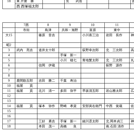
18
東
.片倉 勝
荒 武造
西
.西塚福太郎
7西
8
9
10
11
市街
島津
共和・旭野
富原
東中
大
15
篠原 音吉
小川喜三治
岩田 長作
神
昭
2
3
武内 亮吉
道井太十郎
荻野幸次郎
北 三次郎
高
4
手塚 新一
5
小川 穂七
青地繁太郎
北 三次郎
丸
6
信岡 伊蔵
荻野 源作
7
8
9
鹿間勘五郎
吉田 勝二
千葉 寿治
10
福屋 貢
11
福屋 貢
北川 清一
多田 弥平
早坂清五郎
岩山雅太郎
広
12
13
14
福屋 貢
塚本 弥作
野崎 孝資
安部寅右衛門
中西 覚蔵
佐
15
16
17
三好 勇吉
手塚 新一
細川丞太郎
北
.岡本貞三
神
18
本田 茂一
高橋 良
南
.石田 清作