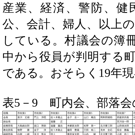
産業、経済、警防、健
公、会計、婦人、以上
している。村議会の簿冊
中から役員が判明する町
である。おそらく19年
表
5－9 町内会、部落
役職
市街第
1
市街第
2
市街第
3
市街第
4
市街第
5
市街第
6
市街第
7
会長
泉川 丈雄
門上 浄照
佐々木敬止
金子 全一
山口 梅吉
岡和田猪助
四釜卯兵衛
副会長
遠藤 正
宮川信一郎
総務部長
大島鍋太郎
坂口 惣助
遠藤 藤吉
本郷富次郎
松野 善一
北川要三郎
山田保次郎
教化部長
牧野 勝
金子 淳
佐々木敬止
藤田 豊蔵
穴田 裕二
滝本 全応
長谷 勝義
納税部長
白髭 一雄
及川 熊夫
同上
勝井栄太郎
山内 唆
北川要三郎
小原 作二