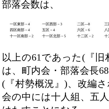
部落会数は、
一区東部－
4
一区西部－
3
二区
―8
三
四区南部－
4
五区－
4
六区－
6
八
十一区南部－
2
十一区北部－
5
十二区－
2
十
以上の
61であった(『旧
は、町内会・部落会長6
(『村勢概況』)、改編
会の中には十人組、五