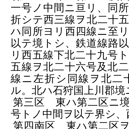
一号ノ中間ニ亘リ、同
折シテ西三線ヲ北二十
ハ同所ヨリ西四線ニ至
以テ境トシ、鉄道線路
リ西五線下北二十九号
五線ヲ北二十六号及北
線ニ左折シ同線ヲ北二
ル。北ハ石狩国上川郡境
第三区 東ハ第二区ニ境
号トノ中間ヲ以テ界シ、
第四南区 東ハ第二区ヲ