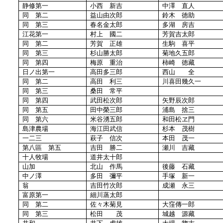
静修第一
小西 新吉
中澤 直人
同 第二
益山由次郎
鈴木 徳助
同 第三
春名金太郎
多湖 房吉
江花第一
村上 國二
芳賀吉太郎
同 第二
芳賀 正雄
生駒 喜平
同 第三
杉山勝太郎
菊地久五郎
同 第四
梅原 重治
柿崎 徳藏
日ノ出第一
高田多三郎
西山 全
同 第二
高田 利三
川喜田幾久一
同 第三
桑田 常平
同 第四
武田松次郎
矢野辰次郎
同 第五
田中榮三郎
浦島 捨三
同 第六
米谷湧五郎
和田松ヱ門
島津農場
海江田武信
杉本 茂樹
一二三
萩子 信次
本田 茂一
第八區 第五
吉田 勝二
瀬川 吉藏
十人牧場
道井太十郎
山加
北山 作馬
後藤 石藏
中ノ澤
多田 彌平
手塚 新一
翁
吉田竹次郎
成瀬 永三
富原第一
細川蒸太郎
同 第二
佐々木菊見
大窪傳一郎
同 第三
松田 茂
城越 源藏