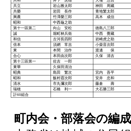
共和
井下 虎雄
大場 惣吉
共立
岩山雅太郎
神田 周藏
共榮
岩田 長作
青地繁太郎
興農
竹澤榮三郎
高木 成信
昭和
中西龜之助
第十一區第二
向山 安松
徳島八三郎
誠
堀町林兵衛
中西 覺藏
和信
古河長四郎
岩崎虎之助
倍本
須網 常吉
小柴音次郎
東
本間 治作
渡邊 保
合心
本田由次郎
久保 清吉
第十三區第一
佐吉 一郎
東華
久保田清治
昭典
島田 繁次
宮内 吾平
昭和
飯村霞次郎
安井 忠和
清水
市丸彌次郎
藤倉 壽
瑞穂
石橋 利一
大石勝三郎
計
60組合
町内会・部落会の編