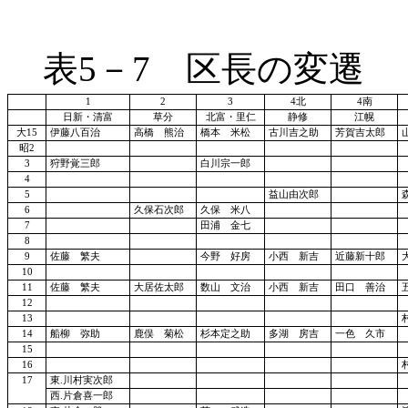
表
5－7 区長の変遷
1
2
3
4北
4南
日新・清富
草分
北富・里仁
静修
江幌
大
15
伊藤八百治
高橋 熊治
橋本 米松
古川吉之助
芳賀吉太郎
昭
2
3
狩野覚三郎
白川宗一郎
4
5
益山由次郎
6
久保石次郎
久保 米八
7
田浦 金七
8
9
佐藤 繁夫
今野 好房
小西 新吉
近藤新十郎
10
11
佐藤 繁夫
大居佐太郎
数山 文治
小西 新吉
田口 善治
12
13
14
船柳 弥助
鹿俣 菊松
杉本定之助
多湖 房吉
一色 久市
15
16
17
東
.川村実次郎
西
.片倉喜一郎