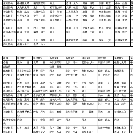
産業部長
松浦徳太郎
菊池謙三郎
同上
赤川 太作
堀井 清造
後藤 勲三
小林 鉄明
経済部長
大島鍋太郎
及川 陛
松下藤太郎
六平 健三
高畠 孝文
滝本 全応
坂内 季一
警防部長
佐藤 蔵吉
佐藤芳太郎
竹谷 岩松
二木石太郎
加藤 浩
南条養三郎
土田 養助
健民部長
中尾安五郎
金子 淳
末廣次郎一
三輪 伊
伊部 酉市
村岡三五郎
井上 勝蔵
森林防火部
高橋 勇
佐藤芳太郎
佐々木敬止
二木石太郎
加藤 浩
南条養三郎
土田 養助
長
社会部長
北原 稔
門上 浄照
同上
伊藤 正信
佐藤久四郎
村上 寛治
山田保次郎
銃後奉公部
松浦 正孝
藤井 與三
同上
同上
高島 正信
同上
辻内 徳平
長
会計部長
千秋 薫
及川 熊雄
同上
本郷富次郎
山内 峻
福屋 貢
山田保次郎
婦人部長
佐藤ユキヱ
金子 カツ
役職
島津第
2
島津第
3
島津第
4
島津第
5
旭野第
1
旭野第
2
旭野第
3
旭
会長
坂弥 勇
北野 豊
仲川源四郎
北川 清一
安部松之助
加藤半十郎
後藤七太郎
手
副会長
佐藤 義雄
総務部長
長谷川角太郎
吉野 栄作
同上
北川 清一
安部松之助
佐藤 昌蔵
池田圓太
手
教化部長
東海林千代之
横山 源吉
北向 有造
北村貴子雄
同上
岡 紀志生
同上
同
助
納税部長
杉本 茂樹
細川 萬助
宮下 與作
北川 清一
千葉 寿治
高橋 良
木村 保尋
多
産業部長
佐々木佐兵衛
谷 與吉
炭田 鶴二
北川 三郎
同上
同上
後藤七太郎
経済部長
小松喜代吉
杉本荘次衛門
藤澤幸一郎
上村 孫一
同上
加藤半十郎
村上清三郎
築
警防部長
吉田 勝二
金子作次郎
野原甚之助
及川 雪男
同上
川井 栄
豊沢 島吉
手
健民部長
加藤 重雄
吉野 栄作
清水久一郎
北村貴子雄
同上
佐藤 信弘
村上 光康
森林防火部
吉田 勝二
山中 米吉
野原甚之助
及川 雪男
安部松之助
川井 一雄
北山 惣作
水
長
社会部長
東海林千代之
芳賀 與七
北向 有造
北村貴子雄
林 義雄
岡沢 茂
松浦伍三郎
野
助
銃後奉公部
同上
松下 金蔵
藤岡 彦一
同上
同上
佐藤 昌蔵
同上
山
長
会計部長
杉本 茂樹
木澤 與蔵
宮下 與作
北川 清一
同上
加藤半十郎
後藤仁太郎
手
婦人部長
北村フジノ
北向 ちよ
北川 ハル
大場モヨノ
西口 トミ
多