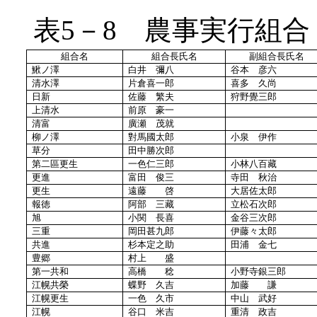
表
5－8 農事実行組合
組合名
組合長氏名
副組合長氏名
鰍ノ澤
白井 彌八
谷本 彦六
清水澤
片倉喜一郎
喜多 久尚
日新
佐藤 繁夫
狩野覺三郎
上清水
前原 豪一
清富
廣瀬 茂就
柳ノ澤
對馬國太郎
小泉 伊作
草分
田中勝次郎
第二區更生
一色仁三郎
小林八百藏
更進
富田 俊三
寺田 秋治
更生
遠藤 啓
大居佐太郎
報徳
阿部 三藏
立松石次郎
旭
小関 長喜
金谷三次郎
三重
岡田甚九郎
伊藤々太郎
共進
杉本定之助
田浦 金七
豊郷
村上 盛
第一共和
高橋 稔
小野寺銀三郎
江幌共榮
蝶野 久吉
加藤 謙
江幌更生
一色 久市
中山 武好
江幌
谷口 米吉
重清 政吉