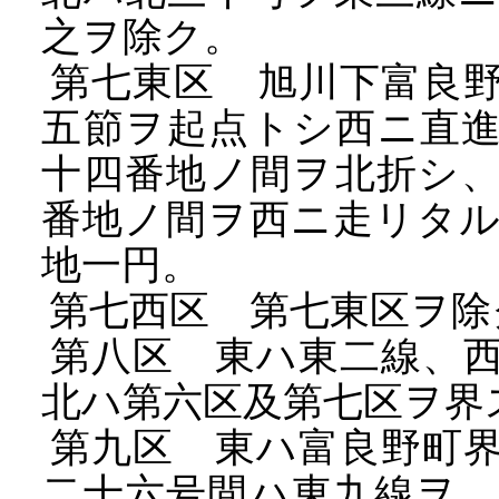
之ヲ除ク。
第七東区 旭川下富良野
五節ヲ起点トシ西ニ直
十四番地ノ間ヲ北折シ
番地ノ間ヲ西ニ走リタ
地一円。
第七西区 第七東区ヲ除
第八区 東ハ東二線、西
北ハ第六区及第七区ヲ界
第九区 東ハ富良野町界
二十六号間ハ東九線ヲ