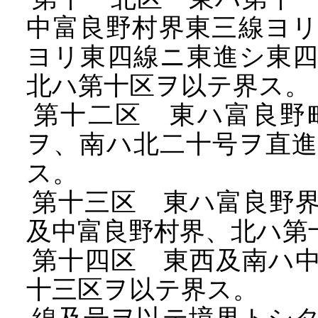
中富良野村界東三線ヨ
ヨリ東四線ニ東進シ東
北ハ第十区ヲ以テ界ス。
第十二区 東ハ富良野
ヲ、南ハ北二十号ヲ直
ス。
第十三区 東ハ富良野界
及中富良野村界、北ハ第
第十四区 東西及南ハ中
十三区ヲ以テ界ス。