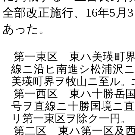
全部改正施行、16年5月
あった。
第一東区 東ハ美瑛町界
線ニ沿ヒ南進シ松浦沢
美瑛町界ヲ牧山ニ至ル。
第一西区 東ハ十勝岳国
号ヲ直線ニ十勝国境ニ
リ第一東区ヲ除ク一円。
第二区 東ハ第一区及西