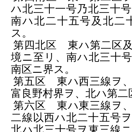
ハ北三十一号乃北三十
南ハ北二十五号及北二
ス。
第四北区 東ハ第二区及
境ニ至リ、南ハ北三十
南区ニ界ス。
第五区 東ハ西三線ヲ、
富良野村界ヲ、北ハ第二
第六区 東ハ東三線ヲ、
二線以西ハ北二十五号
北ハ北三十号ヲ東三線