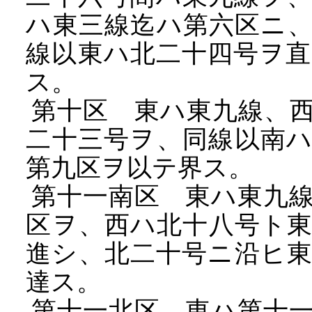
ハ東三線迄ハ第六区ニ
線以東ハ北二十四号ヲ
ス。
第十区 東ハ東九線、西
二十三号ヲ、同線以南
第九区ヲ以テ界ス。
第十一南区 東ハ東九線
区ヲ、西ハ北十八号ト
進シ、北二十号ニ沿ヒ
達ス。
第十一北区 東ハ第十一