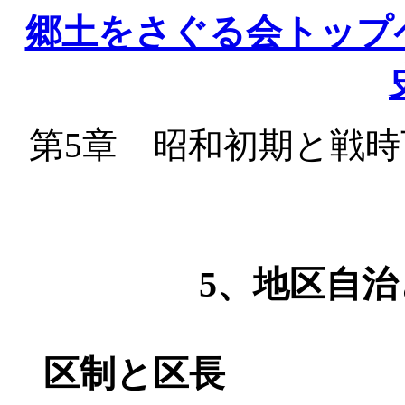
郷土をさぐる会トップ
第
5章 昭和初期と戦時
5、地区自
区制と区長